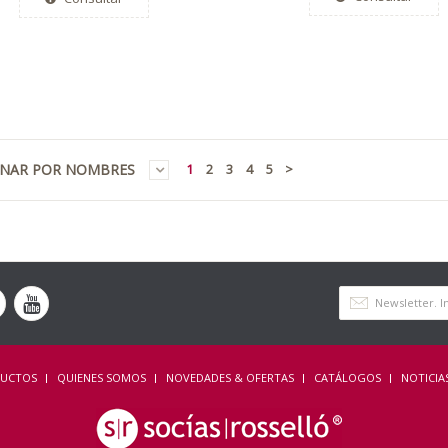
NAR POR NOMBRES
1
2
3
4
5
>
UCTOS
QUIENES SOMOS
NOVEDADES & OFERTAS
CATÁLOGOS
NOTICIA