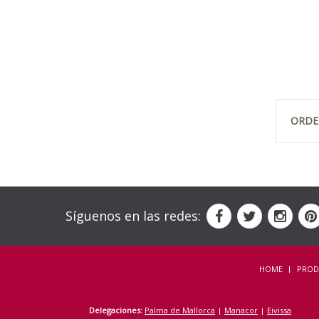
ORDE
Síguenos en las redes:
HOME
PROD
Delegaciones:
Palma de Mallorca
Manacor
Eivissa