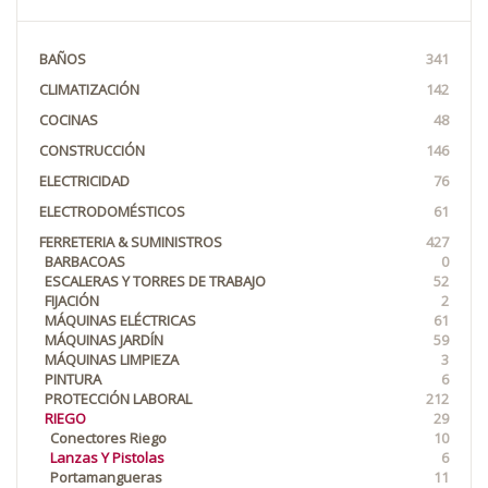
BAÑOS
341
CLIMATIZACIÓN
142
COCINAS
48
CONSTRUCCIÓN
146
ELECTRICIDAD
76
ELECTRODOMÉSTICOS
61
FERRETERIA & SUMINISTROS
427
BARBACOAS
0
ESCALERAS Y TORRES DE TRABAJO
52
FIJACIÓN
2
MÁQUINAS ELÉCTRICAS
61
MÁQUINAS JARDÍN
59
MÁQUINAS LIMPIEZA
3
PINTURA
6
PROTECCIÓN LABORAL
212
RIEGO
29
Conectores Riego
10
Lanzas Y Pistolas
6
Portamangueras
11